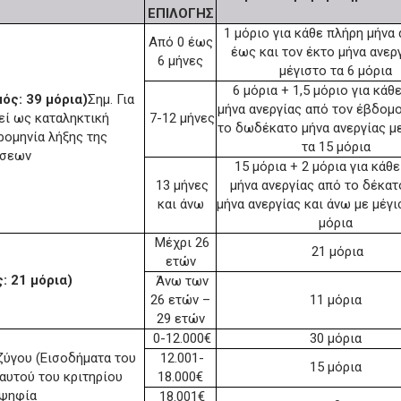
ΕΠΙΛΟΓΗΣ
1 μόριο για κάθε πλήρη μήνα 
Από 0 έως
έως και τον έκτο μήνα ανερ
6 μήνες
μέγιστο τα 6 μόρια
6 μόρια + 1,5 μόριο για κάθ
ός: 39 μόρια)
Σημ. Για
μήνα ανεργίας από τον έβδομ
εί ως καταληκτική
7-12 μήνες
το δωδέκατο μήνα ανεργίας μ
ρομηνία λήξης της
τα 15 μόρια
ήσεων
15 μόρια + 2 μόρια για κάθ
13 μήνες
μήνα ανεργίας από το δέκατ
και άνω
μήνα ανεργίας και άνω με μέγι
μόρια
Μέχρι 26
21 μόρια
ετών
: 21 μόρια)
Άνω των
26 ετών –
11 μόρια
29 ετών
0-12.000€
30 μόρια
ζύγου (Εισοδήματα του
12.001-
15 μόρια
 αυτού του κριτηρίου
18.000€
 ψηφία
18.001€