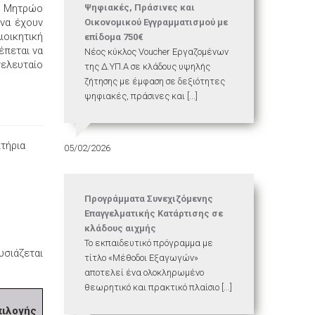
ο Μητρώο
Ψηφιακές, Πράσινες και
 να έχουν
Οικονομικού Εγγραμματισμού με
ιοικητική
επίδομα 750€
έπεται να
Νέος κύκλος Voucher Εργαζομένων
ελευταίο
της Δ.ΥΠ.Α σε κλάδους υψηλής
ζήτησης με έμφαση σε δεξιότητες
ψηφιακές, πράσινες και [...]
τήρια
05/02/2026
Προγράμματα Συνεχιζόμενης
Επαγγελματικής Κατάρτισης σε
κλάδους αιχμής
Το εκπαιδευτικό πρόγραμμα με
υσιάζεται
τίτλο «Μέθοδοι Εξαγωγών»
αποτελεί ένα ολοκληρωμένο
θεωρητικό και πρακτικό πλαίσιο [...]
πιλογής