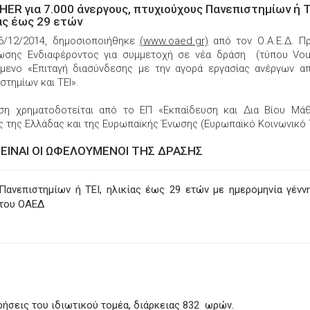
ER για 7.000 άνεργους, πτυχιούχους Πανεπιστημίων ή Τ
ας έως 29 ετών
16/12/2014, δημοσιοποιήθηκε
(www.oaed.gr)
από τον Ο.Α.Ε.Δ. Π
ωσης Ενδιαφέροντος για συμμετοχή σε νέα δράση (τύπου Vou
είμενο «Επιταγή διασύνδεσης με την αγορά εργασίας ανέργων α
στημίων και ΤΕΙ».
ση χρηματοδοτείται από το ΕΠ «Εκπαίδευση και Δια Βίου Μάθ
 της Ελλάδας και της Ευρωπαϊκής Ένωσης (Ευρωπαϊκό Κοινωνικό 
 ΕΙΝΑΙ ΟΙ ΩΦΕΛΟΥΜΕΝΟΙ ΤΗΣ ΔΡΑΣΗΣ
 Πανεπιστημίων ή ΤΕΙ, ηλικίας έως 29 ετών με ημερομηνία γέν
 του ΟΑΕΔ
ήσεις του ιδιωτικού τομέα, διάρκειας 832 ωρών.