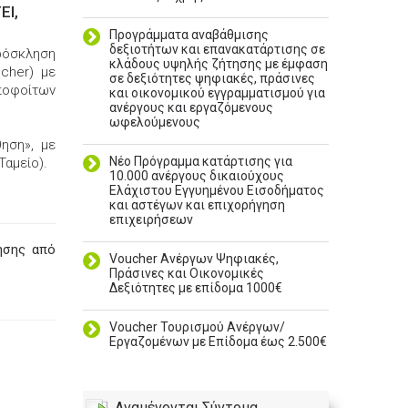
ΕΙ,
Προγράμματα αναβάθμισης
δεξιοτήτων και επανακατάρτισης σε
ρόσκληση
κλάδους υψηλής ζήτησης με έμφαση
cher) με
σε δεξιότητες ψηφιακές, πράσινες
ποφοίτων
και οικονομικού εγγραμματισμού για
ανέργους και εργαζόμενους
ωφελούμενους
ηση», με
Νέο Πρόγραμμα κατάρτισης για
Ταμείο).
10.000 ανέργους δικαιούχους
Ελάχιστου Εγγυημένου Εισοδήματος
και αστέγων και επιχορήγηση
επιχειρήσεων
νησης από
Voucher Ανέργων Ψηφιακές,
Πράσινες και Οικονομικές
Δεξιότητες με επίδομα 1000€
Voucher Τουρισμού Ανέργων/
Εργαζομένων με Επίδομα έως 2.500€
Αναμένονται Σύντομα