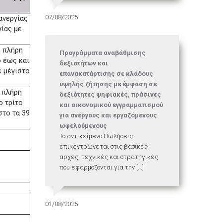
07/08/2025
ανεργίας
γίας με
ε πλήρη
Προγράμματα αναβάθμισης
ο έως και
δεξιοτήτων και
ε μέγιστο
επανακατάρτισης σε κλάδους
υψηλής ζήτησης με έμφαση σε
ε πλήρη
δεξιότητες ψηφιακές, πράσινες
ο τρίτο
και οικονομικού εγγραμματισμού
στο τα 39
για ανέργους και εργαζόμενους
ωφελούμενους
Το αντικείμενο Πωλήσεις
επικεντρώνεται στις βασικές
αρχές, τεχνικές και στρατηγικές
που εφαρμόζονται για την [...]
01/08/2025